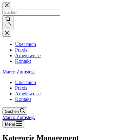
Zum
Inhalt
springen
Keine
Ergebnisse
Über mich
Praxis
Arbeitsweise
Kontakt
Marco Zumsteg.
Über mich
Praxis
Arbeitsweise
Kontakt
Suchen
Marco Zumsteg.
Menü
Kategorie
Management